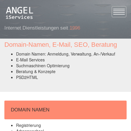
Toggle
Internet Dienstleistungen seit
1996
Domain-Namen, E-Mail, SEO, Beratung
Domain Namen: Anmeldung, Verwaltung, An-/Verkauf
E-Mail Services
Suchmaschinen Optimierung
Beratung & Konzepte
PSD2HTML
DOMAIN NAMEN
Registrierung
Adresswechsel