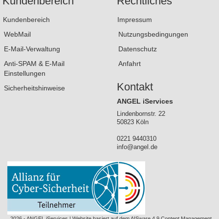
Kundenbereich
Rechtliches
Kundenbereich
Impressum
WebMail
Nutzungsbedingungen
E-Mail-Verwaltung
Datenschutz
Anti-SPAM & E-Mail
Anfahrt
Einstellungen
Kontakt
Sicherheitshinweise
ANGEL iServices
Lindenbornstr. 22
50823 Köln
0221 9440310
info@angel.de
2026 - ANGEL iServices | Website basiert auf dem AISware 4.9 Content Management